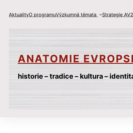
Přeskočit
na
Aktuality
O programu
Výzkumná témata
Strategie AV2
obsah
ANATOMIE EVROPS
historie – tradice – kultura – identit