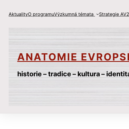
Přeskočit
na
Aktuality
O programu
Výzkumná témata
Strategie AV2
obsah
ANATOMIE EVROPS
historie – tradice – kultura – identit