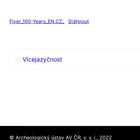
Flyer_100-Years_EN.CZ_
Stáhnout
«
Vícejazyčnost
© Archeologický ústav AV ČR, v. v. i., 2022