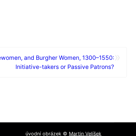
»
ewomen, and Burgher Women, 1300–1550:
Initiative-takers or Passive Patrons?
úvodní obrázek ©
Martin Velíšek