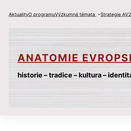
Přeskočit
na
Aktuality
O programu
Výzkumná témata
Strategie AV2
obsah
ANATOMIE EVROPS
historie – tradice – kultura – identit