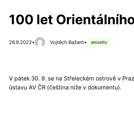
100 let Orientálníh
26.9.2022
•
Vojtěch Bažant
•
aktuality
V pátek 30. 9. se na Střeleckém ostrově v Praze
ústavu AV ČR (čeština níže v dokumentu).